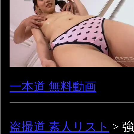
一本道 無料動画
盗撮道 素人リスト
> 