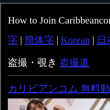
How to Join Caribbeanc
字
|
簡体字
|
Korean
|
日
盗撮・覗き
盗撮道
カリビアンコム 無料