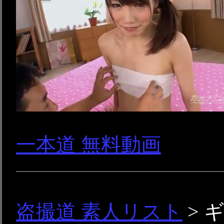
一本道 無料動画
盗撮道 素人リスト
> 